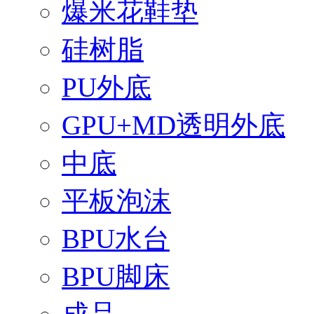
爆米花鞋垫
硅树脂
PU外底
GPU+MD透明外底
中底
平板泡沫
BPU水台
BPU脚床