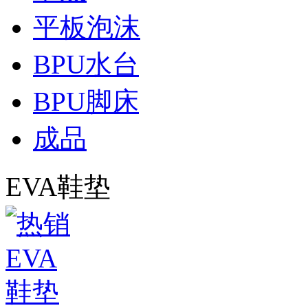
平板泡沫
BPU水台
BPU脚床
成品
EVA鞋垫