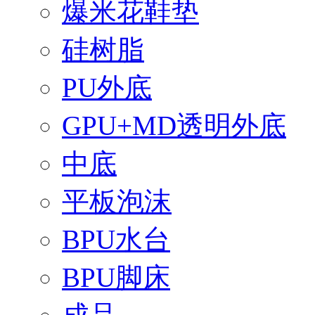
爆米花鞋垫
硅树脂
PU外底
GPU+MD透明外底
中底
平板泡沫
BPU水台
BPU脚床