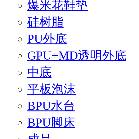
爆米花鞋垫
硅树脂
PU外底
GPU+MD透明外底
中底
平板泡沫
BPU水台
BPU脚床